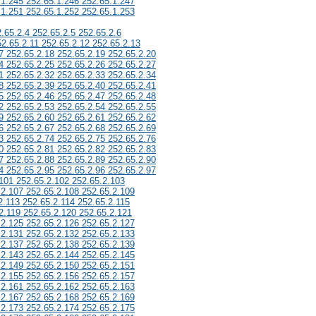
.1.245 252.65.1.246 252.65.1.247
.1.251 252.65.1.252 252.65.1.253
.65.2.4 252.65.2.5 252.65.2.6
52.65.2.11 252.65.2.12 252.65.2.13
7 252.65.2.18 252.65.2.19 252.65.2.20
4 252.65.2.25 252.65.2.26 252.65.2.27
1 252.65.2.32 252.65.2.33 252.65.2.34
8 252.65.2.39 252.65.2.40 252.65.2.41
5 252.65.2.46 252.65.2.47 252.65.2.48
2 252.65.2.53 252.65.2.54 252.65.2.55
9 252.65.2.60 252.65.2.61 252.65.2.62
6 252.65.2.67 252.65.2.68 252.65.2.69
3 252.65.2.74 252.65.2.75 252.65.2.76
0 252.65.2.81 252.65.2.82 252.65.2.83
7 252.65.2.88 252.65.2.89 252.65.2.90
4 252.65.2.95 252.65.2.96 252.65.2.97
.101 252.65.2.102 252.65.2.103
.2.107 252.65.2.108 252.65.2.109
2.113 252.65.2.114 252.65.2.115
2.119 252.65.2.120 252.65.2.121
.2.125 252.65.2.126 252.65.2.127
.2.131 252.65.2.132 252.65.2.133
.2.137 252.65.2.138 252.65.2.139
.2.143 252.65.2.144 252.65.2.145
.2.149 252.65.2.150 252.65.2.151
.2.155 252.65.2.156 252.65.2.157
.2.161 252.65.2.162 252.65.2.163
.2.167 252.65.2.168 252.65.2.169
.2.173 252.65.2.174 252.65.2.175