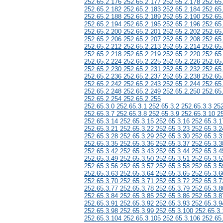
252.65.2.176 252.65.2.177 252.65.2.178 252.65
252.65.2.182 252.65.2.183 252.65.2.184 252.65
252.65.2.188 252.65.2.189 252.65.2.190 252.65
252.65.2.194 252.65.2.195 252.65.2.196 252.65
252.65.2.200 252.65.2.201 252.65.2.202 252.65
252.65.2.206 252.65.2.207 252.65.2.208 252.65
252.65.2.212 252.65.2.213 252.65.2.214 252.65
252.65.2.218 252.65.2.219 252.65.2.220 252.65
252.65.2.224 252.65.2.225 252.65.2.226 252.65
252.65.2.230 252.65.2.231 252.65.2.232 252.65
252.65.2.236 252.65.2.237 252.65.2.238 252.65
252.65.2.242 252.65.2.243 252.65.2.244 252.65
252.65.2.248 252.65.2.249 252.65.2.250 252.65
252.65.2.254 252.65.2.255
252.65.3.0 252.65.3.1 252.65.3.2 252.65.3.3 252
252.65.3.7 252.65.3.8 252.65.3.9 252.65.3.10 2
252.65.3.14 252.65.3.15 252.65.3.16 252.65.3.1
252.65.3.21 252.65.3.22 252.65.3.23 252.65.3.2
252.65.3.28 252.65.3.29 252.65.3.30 252.65.3.3
252.65.3.35 252.65.3.36 252.65.3.37 252.65.3.3
252.65.3.42 252.65.3.43 252.65.3.44 252.65.3.4
252.65.3.49 252.65.3.50 252.65.3.51 252.65.3.5
252.65.3.56 252.65.3.57 252.65.3.58 252.65.3.5
252.65.3.63 252.65.3.64 252.65.3.65 252.65.3.6
252.65.3.70 252.65.3.71 252.65.3.72 252.65.3.7
252.65.3.77 252.65.3.78 252.65.3.79 252.65.3.8
252.65.3.84 252.65.3.85 252.65.3.86 252.65.3.8
252.65.3.91 252.65.3.92 252.65.3.93 252.65.3.9
252.65.3.98 252.65.3.99 252.65.3.100 252.65.3
252.65.3.104 252.65.3.105 252.65.3.106 252.65