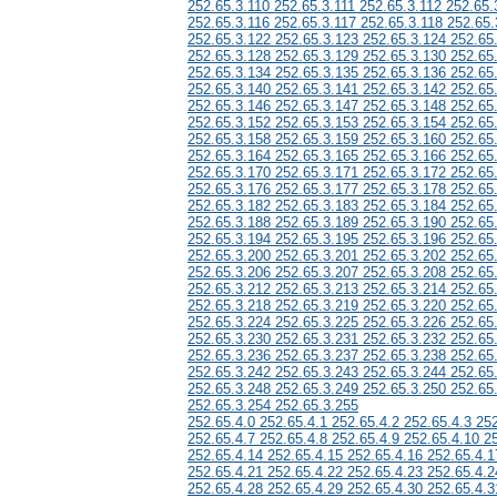
252.65.3.110 252.65.3.111 252.65.3.112 252.65.
252.65.3.116 252.65.3.117 252.65.3.118 252.65.
252.65.3.122 252.65.3.123 252.65.3.124 252.65
252.65.3.128 252.65.3.129 252.65.3.130 252.65
252.65.3.134 252.65.3.135 252.65.3.136 252.65
252.65.3.140 252.65.3.141 252.65.3.142 252.65
252.65.3.146 252.65.3.147 252.65.3.148 252.65
252.65.3.152 252.65.3.153 252.65.3.154 252.65
252.65.3.158 252.65.3.159 252.65.3.160 252.65
252.65.3.164 252.65.3.165 252.65.3.166 252.65
252.65.3.170 252.65.3.171 252.65.3.172 252.65
252.65.3.176 252.65.3.177 252.65.3.178 252.65
252.65.3.182 252.65.3.183 252.65.3.184 252.65
252.65.3.188 252.65.3.189 252.65.3.190 252.65
252.65.3.194 252.65.3.195 252.65.3.196 252.65
252.65.3.200 252.65.3.201 252.65.3.202 252.65
252.65.3.206 252.65.3.207 252.65.3.208 252.65
252.65.3.212 252.65.3.213 252.65.3.214 252.65
252.65.3.218 252.65.3.219 252.65.3.220 252.65
252.65.3.224 252.65.3.225 252.65.3.226 252.65
252.65.3.230 252.65.3.231 252.65.3.232 252.65
252.65.3.236 252.65.3.237 252.65.3.238 252.65
252.65.3.242 252.65.3.243 252.65.3.244 252.65
252.65.3.248 252.65.3.249 252.65.3.250 252.65
252.65.3.254 252.65.3.255
252.65.4.0 252.65.4.1 252.65.4.2 252.65.4.3 252
252.65.4.7 252.65.4.8 252.65.4.9 252.65.4.10 2
252.65.4.14 252.65.4.15 252.65.4.16 252.65.4.1
252.65.4.21 252.65.4.22 252.65.4.23 252.65.4.2
252.65.4.28 252.65.4.29 252.65.4.30 252.65.4.3