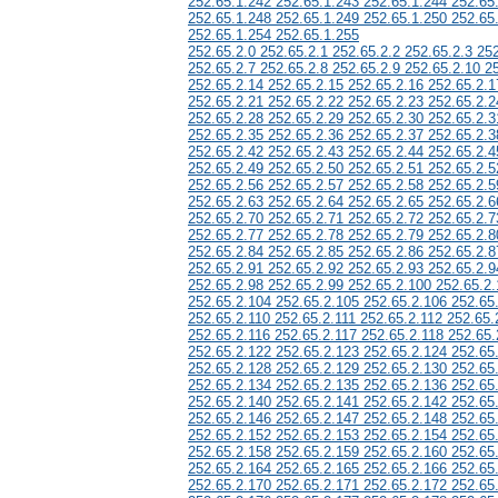
252.65.1.242 252.65.1.243 252.65.1.244 252.65
252.65.1.248 252.65.1.249 252.65.1.250 252.65
252.65.1.254 252.65.1.255
252.65.2.0 252.65.2.1 252.65.2.2 252.65.2.3 252
252.65.2.7 252.65.2.8 252.65.2.9 252.65.2.10 2
252.65.2.14 252.65.2.15 252.65.2.16 252.65.2.1
252.65.2.21 252.65.2.22 252.65.2.23 252.65.2.2
252.65.2.28 252.65.2.29 252.65.2.30 252.65.2.3
252.65.2.35 252.65.2.36 252.65.2.37 252.65.2.3
252.65.2.42 252.65.2.43 252.65.2.44 252.65.2.4
252.65.2.49 252.65.2.50 252.65.2.51 252.65.2.5
252.65.2.56 252.65.2.57 252.65.2.58 252.65.2.5
252.65.2.63 252.65.2.64 252.65.2.65 252.65.2.6
252.65.2.70 252.65.2.71 252.65.2.72 252.65.2.7
252.65.2.77 252.65.2.78 252.65.2.79 252.65.2.8
252.65.2.84 252.65.2.85 252.65.2.86 252.65.2.8
252.65.2.91 252.65.2.92 252.65.2.93 252.65.2.9
252.65.2.98 252.65.2.99 252.65.2.100 252.65.2
252.65.2.104 252.65.2.105 252.65.2.106 252.65
252.65.2.110 252.65.2.111 252.65.2.112 252.65.
252.65.2.116 252.65.2.117 252.65.2.118 252.65.
252.65.2.122 252.65.2.123 252.65.2.124 252.65
252.65.2.128 252.65.2.129 252.65.2.130 252.65
252.65.2.134 252.65.2.135 252.65.2.136 252.65
252.65.2.140 252.65.2.141 252.65.2.142 252.65
252.65.2.146 252.65.2.147 252.65.2.148 252.65
252.65.2.152 252.65.2.153 252.65.2.154 252.65
252.65.2.158 252.65.2.159 252.65.2.160 252.65
252.65.2.164 252.65.2.165 252.65.2.166 252.65
252.65.2.170 252.65.2.171 252.65.2.172 252.65