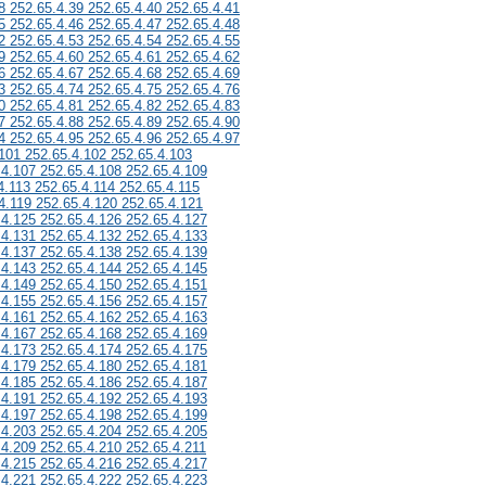
8 252.65.4.39 252.65.4.40 252.65.4.41
5 252.65.4.46 252.65.4.47 252.65.4.48
2 252.65.4.53 252.65.4.54 252.65.4.55
9 252.65.4.60 252.65.4.61 252.65.4.62
6 252.65.4.67 252.65.4.68 252.65.4.69
3 252.65.4.74 252.65.4.75 252.65.4.76
0 252.65.4.81 252.65.4.82 252.65.4.83
7 252.65.4.88 252.65.4.89 252.65.4.90
4 252.65.4.95 252.65.4.96 252.65.4.97
.101 252.65.4.102 252.65.4.103
.4.107 252.65.4.108 252.65.4.109
4.113 252.65.4.114 252.65.4.115
4.119 252.65.4.120 252.65.4.121
.4.125 252.65.4.126 252.65.4.127
.4.131 252.65.4.132 252.65.4.133
.4.137 252.65.4.138 252.65.4.139
.4.143 252.65.4.144 252.65.4.145
.4.149 252.65.4.150 252.65.4.151
.4.155 252.65.4.156 252.65.4.157
.4.161 252.65.4.162 252.65.4.163
.4.167 252.65.4.168 252.65.4.169
.4.173 252.65.4.174 252.65.4.175
.4.179 252.65.4.180 252.65.4.181
.4.185 252.65.4.186 252.65.4.187
.4.191 252.65.4.192 252.65.4.193
.4.197 252.65.4.198 252.65.4.199
.4.203 252.65.4.204 252.65.4.205
.4.209 252.65.4.210 252.65.4.211
.4.215 252.65.4.216 252.65.4.217
.4.221 252.65.4.222 252.65.4.223