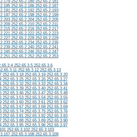
.2.179 252.65.2.180 252.65.2.181
.2.185 252.65.2.186 252.65.2.187
.2.191 252.65.2.192 252.65.2.193
.2.197 252.65.2.198 252.65.2.199
.2.203 252.65.2.204 252.65.2.205
.2.209 252.65.2.210 252.65.2.211
.2.215 252.65.2.216 252.65.2.217
.2.221 252.65.2.222 252.65.2.223
.2.227 252.65.2.228 252.65.2.229
.2.233 252.65.2.234 252.65.2.235
.2.239 252.65.2.240 252.65.2.241
.2.245 252.65.2.246 252.65.2.247
.2.251 252.65.2.252 252.65.2.253
.65.3.4 252.65.3.5 252.65.3.6
52.65.3.11 252.65.3.12 252.65.3.13
7 252.65.3.18 252.65.3.19 252.65.3.20
4 252.65.3.25 252.65.3.26 252.65.3.27
1 252.65.3.32 252.65.3.33 252.65.3.34
8 252.65.3.39 252.65.3.40 252.65.3.41
5 252.65.3.46 252.65.3.47 252.65.3.48
2 252.65.3.53 252.65.3.54 252.65.3.55
9 252.65.3.60 252.65.3.61 252.65.3.62
6 252.65.3.67 252.65.3.68 252.65.3.69
3 252.65.3.74 252.65.3.75 252.65.3.76
0 252.65.3.81 252.65.3.82 252.65.3.83
7 252.65.3.88 252.65.3.89 252.65.3.90
4 252.65.3.95 252.65.3.96 252.65.3.97
.101 252.65.3.102 252.65.3.103
.3.107 252.65.3.108 252.65.3.109