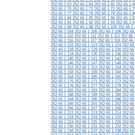
252.65.1.63 252.65.1.64 252.65.1.65 252.65.1.6
252.65.1.70 252.65.1.71 252.65.1.72 252.65.1.7
252.65.1.77 252.65.1.78 252.65.1.79 252.65.1.8
252.65.1.84 252.65.1.85 252.65.1.86 252.65.1.8
252.65.1.91 252.65.1.92 252.65.1.93 252.65.1.9
252.65.1.98 252.65.1.99 252.65.1.100 252.65.1
252.65.1.104 252.65.1.105 252.65.1.106 252.65
252.65.1.110 252.65.1.111 252.65.1.112 252.65.
252.65.1.116 252.65.1.117 252.65.1.118 252.65.
252.65.1.122 252.65.1.123 252.65.1.124 252.65
252.65.1.128 252.65.1.129 252.65.1.130 252.65
252.65.1.134 252.65.1.135 252.65.1.136 252.65
252.65.1.140 252.65.1.141 252.65.1.142 252.65
252.65.1.146 252.65.1.147 252.65.1.148 252.65
252.65.1.152 252.65.1.153 252.65.1.154 252.65
252.65.1.158 252.65.1.159 252.65.1.160 252.65
252.65.1.164 252.65.1.165 252.65.1.166 252.65
252.65.1.170 252.65.1.171 252.65.1.172 252.65
252.65.1.176 252.65.1.177 252.65.1.178 252.65
252.65.1.182 252.65.1.183 252.65.1.184 252.65
252.65.1.188 252.65.1.189 252.65.1.190 252.65
252.65.1.194 252.65.1.195 252.65.1.196 252.65
252.65.1.200 252.65.1.201 252.65.1.202 252.65
252.65.1.206 252.65.1.207 252.65.1.208 252.65
252.65.1.212 252.65.1.213 252.65.1.214 252.65
252.65.1.218 252.65.1.219 252.65.1.220 252.65
252.65.1.224 252.65.1.225 252.65.1.226 252.65
252.65.1.230 252.65.1.231 252.65.1.232 252.65
252.65.1.236 252.65.1.237 252.65.1.238 252.65