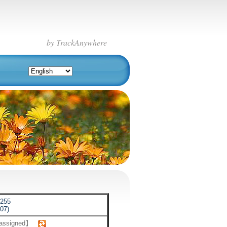
by TrackAnywhere
.255
07)
 assigned】