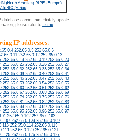
IN (North America)
RIPE (Europe)
AfriNIC (Africa)
IP database cannot immediately update
ormation, please refer to
Home
.
owing IP addresses:
.65.0.4 252.65.0.5 252.65.0.6
52.65.0.11 252.65.0.12 252.65.0.13
7 252.65.0.18 252.65.0.19 252.65.0.20
4 252.65.0.25 252.65.0.26 252.65.0.27
1 252.65.0.32 252.65.0.33 252.65.0.34
8 252.65.0.39 252.65.0.40 252.65.0.41
5 252.65.0.46 252.65.0.47 252.65.0.48
2 252.65.0.53 252.65.0.54 252.65.0.55
9 252.65.0.60 252.65.0.61 252.65.0.62
6 252.65.0.67 252.65.0.68 252.65.0.69
3 252.65.0.74 252.65.0.75 252.65.0.76
0 252.65.0.81 252.65.0.82 252.65.0.83
7 252.65.0.88 252.65.0.89 252.65.0.90
4 252.65.0.95 252.65.0.96 252.65.0.97
.101 252.65.0.102 252.65.0.103
.0.107 252.65.0.108 252.65.0.109
0.113 252.65.0.114 252.65.0.115
0.119 252.65.0.120 252.65.0.121
.0.125 252.65.0.126 252.65.0.127
.0.131 252.65.0.132 252.65.0.133