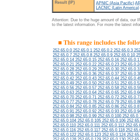
Result (IP)
APNIC (Asia Pacific)
AR
LACNIC (Latin America)
Attention: Due to the huge amount of data, our 
to the latest information. For more the latest inf
■ This range includes the foll
252.65.0.0 252.65.0.1 252.65.0.2 252.65.0.3 252
252.65.0.7 252.65.0.8 252.65.0.9 252.65.0.10 2
252.65.0.14 252.65.0.15 252.65.0.16 252.65.0.1
252.65.0.21 252.65.0.22 252.65.0.23 252.65.0.2
252.65.0.28 252.65.0.29 252.65.0.30 252.65.0.3
252.65.0.35 252.65.0.36 252.65.0.37 252.65.0.3
252.65.0.42 252.65.0.43 252.65.0.44 252.65.0.4
252.65.0.49 252.65.0.50 252.65.0.51 252.65.0.5
252.65.0.56 252.65.0.57 252.65.0.58 252.65.0.5
252.65.0.63 252.65.0.64 252.65.0.65 252.65.0.6
252.65.0.70 252.65.0.71 252.65.0.72 252.65.0.7
252.65.0.77 252.65.0.78 252.65.0.79 252.65.0.8
252.65.0.84 252.65.0.85 252.65.0.86 252.65.0.8
252.65.0.91 252.65.0.92 252.65.0.93 252.65.0.9
252.65.0.98 252.65.0.99 252.65.0.100 252.65.0
252.65.0.104 252.65.0.105 252.65.0.106 252.65
252.65.0.110 252.65.0.111 252.65.0.112 252.65.
252.65.0.116 252.65.0.117 252.65.0.118 252.65.
252.65.0.122 252.65.0.123 252.65.0.124 252.65
252.65.0.128 252.65.0.129 252.65.0.130 252.65